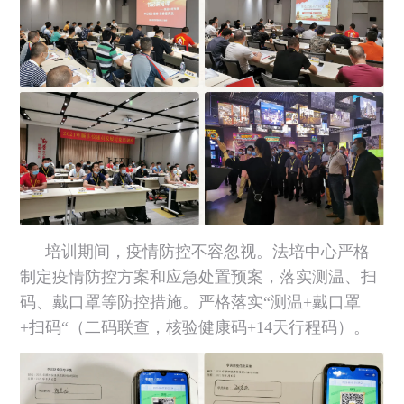
培训期间，疫情防控不容忽视。法培中心严格
制定疫情防控方案和应急处置预案，落实测温、扫
码、戴口罩等防控措施。严格落实“测温+戴口罩
+扫码“（二码联查，核验健康码+14天行程码）。