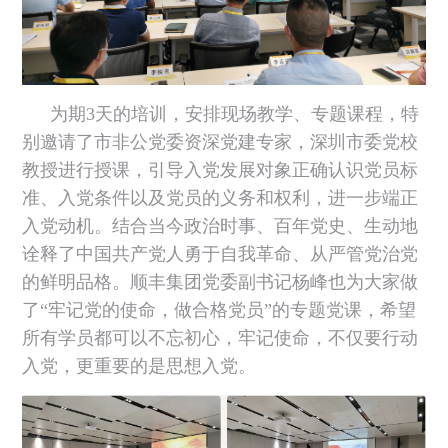
为期3天的培训，安排现场教学、专题课程，特
别邀请了市非公党委资深党建专家，深圳市委党校
教授进行授课，引导入党发展对象正确认识党员标
准、入党条件以及党员的义务和权利，进一步端正
入党动机。结合当今政治时事、百年党史、生动地
诠释了中国共产党人勇于自我革命、从严管党治党
的鲜明品格。顺丰集团党委副书记杨峰也为大家做
了“牢记党的使命，做合格党员”的专题党课，希望
所有学员都可以不忘初心，牢记使命，不仅要行动
入党，更重要的是思想入党。