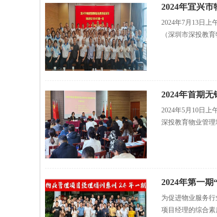
2024年宜
2024年7月1
（深圳市深投教育
2024年首
2024年5月1
深投教育物业管理
2024年第一
为促进物业服务行
项目经理的综合素