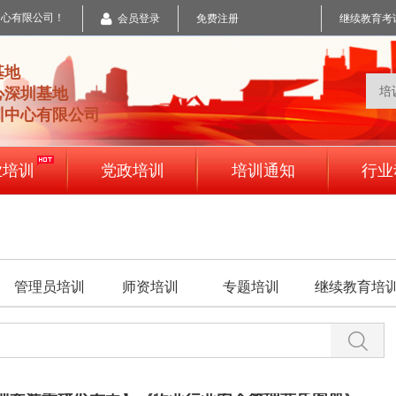
中心有限公司！
会员登录
免费注册
继续教育考
基地
心深圳基地
训中心有限公司
业培训
党政培训
培训通知
行业
管理员培训
师资培训
专题培训
继续教育培