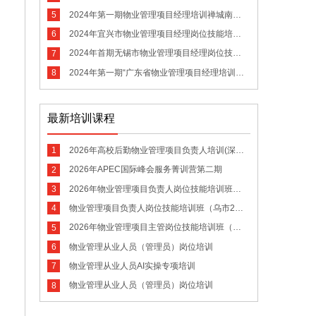
2024年第一期物业管理项目经理培训禅城南海顺德班圆满结业
5
2024年宜兴市物业管理项目经理岗位技能培训班圆满结业
6
2024年首期无锡市物业管理项目经理岗位技能培训班开班
7
2024年第一期“广东省物业管理项目经理培训（惠州）班”顺利开班
8
最新培训课程
2026年高校后勤物业管理项目负责人培训(深圳一期)班
1
2026年APEC国际峰会服务菁训营第二期
2
2026年物业管理项目负责人岗位技能培训班（深圳三期）
3
物业管理项目负责人岗位技能培训班（乌市26年1期）
4
2026年物业管理项目主管岗位技能培训班（深圳二期）
5
物业管理从业人员（管理员）岗位培训
6
物业管理从业人员AI实操专项培训
7
物业管理从业人员（管理员）岗位培训
8