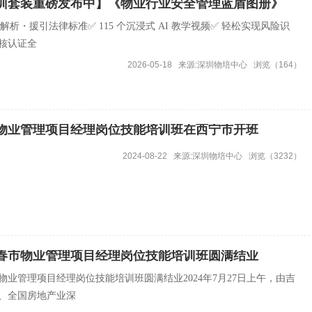
训套装重磅发布中】《物业行业安全管理蓝盾图册》
全风险警示 AI 视频》组合上线
险全解析・援引法律标准✅ 115 个沉浸式 AI 教学视频✅ 轻松实现风险识
核认证全
2026-05-18 来源:深圳物培中心 浏览（164）
海省物业管理项目经理岗位技能培训班在西宁市开班
2024-08-22 来源:深圳物培中心 浏览（3232）
期长春市物业管理项目经理岗位技能培训班圆满结业
市物业管理项目经理岗位技能培训班圆满结业2024年7月27日上午，由吉
、全国房地产业深