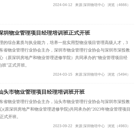
2024-04-12 来源:深圳物培中心 浏览（4666）
一期深圳物业管理项目经理培训班正式开班
理的综合素质与执业能力，培养一批实用型物业项目管理高级人才，3
广东省物业管理行业协会主办，深圳市物业管理行业协会与深圳市深投教
心（原深圳房地产和物业管理进修学院）共同承办的“物业管理项目经
)班”正式开班。
2024-03-15 来源:深圳物培中心 浏览（5494）
一期汕头市物业管理项目经理培训班开班
广东省物业管理行业协会主办，汕头市物业管理行业协会与深圳市深投教
(原深圳房地产和物业管理进修学院)共同承办的“2023年物业管理项目
”正式开班。
2023-09-22 来源:深圳物培中心 浏览（4983）