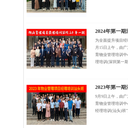
2024年第
为全面提升项目经
月15日上午，由
育物业管理培训中
理培训(深圳第一期
2023年第
9月9日上午，由
育物业管理培训中心
经理培训(汕头)班