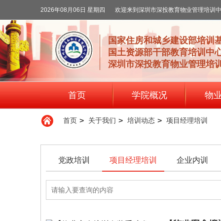
2026年08月06日 星期四
欢迎来到深圳市深投教育物业管理培训
国家住房和城乡建设部培训
国土资源部干部教育培训中
深圳市深投教育物业管理培
首页
学院概况
物
首页
>
关于我们
>
培训动态
>
项目经理培训
党政培训
项目经理培训
企业内训