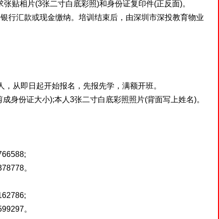
张贴相片(3张二寸白底彩照)和身份证复印件(正反面)。
银行汇款或现金缴纳。培训结束后，由深圳市深投教育物业
。
人，从即日起开始报名，先报先学，满额开班。
身份证大小);本人3张二寸白底彩照照片(背面写上姓名)。
6588;
78778。
2786;
99297。